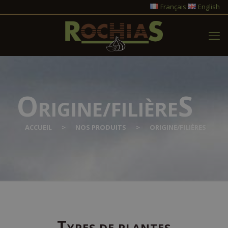
Français
English
O
S
RIGINE/FILIÈRE
ACCUEIL
>
NOS PRODUITS
>
ORIGINE/FILIÈRES
T
YPES DE PLANTES