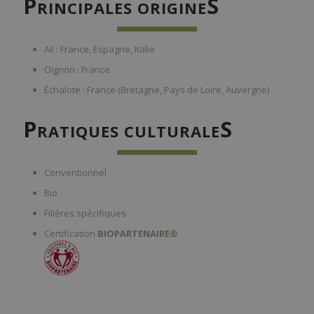
P
S
RINCIPALES ORIGINE
Ail : France, Espagne, Italie
Oignon : France
Échalote : France (Bretagne, Pays de Loire, Auvergne)
P
S
RATIQUES CULTURALE
Conventionnel
Bio
Filières spécifiques
Certification
BIOPARTENAIRE®